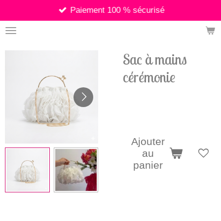
Paiement 100 % sécurisé
Passer
au
contenu
principal
Sac à mains
cérémonie
34,00 €
Ajouter
au
panier