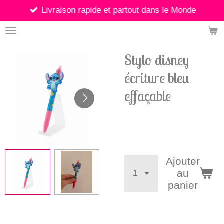
Livraison rapide et partout dans le Monde
Passer
au
contenu
principal
Stylo disney
écriture bleu
effaçable
2,50 €
Ajouter
au
panier