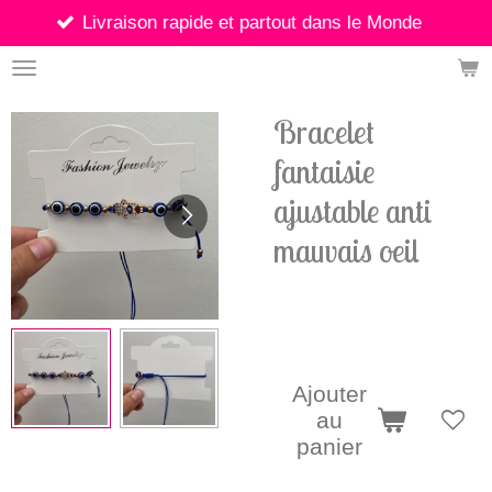
vraison rapide et partout dans le Monde
Passer
au
contenu
principal
Bracelet
fantaisie
ajustable anti
mauvais oeil
9,90 €
Ajouter
au
panier