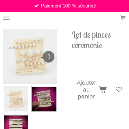
Paiement 100 % sécurisé
Passer
au
contenu
principal
Lot de pinces
cérémonie
15,00 €
Ajouter
au
panier