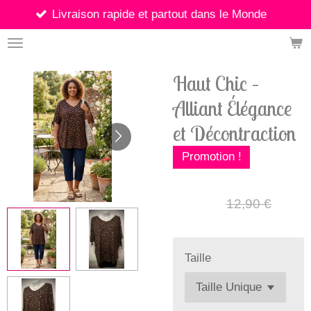
vraison rapide et partout dans le Monde
Passer
au
contenu
principal
Haut Chic –
Alliant Élégance
et Décontraction
Promotion !
10,00 €
12,90 €
Taille