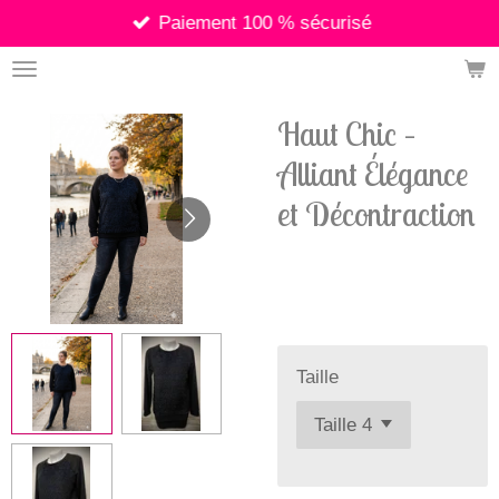
Paiement 100 % sécurisé
Passer
au
contenu
principal
Haut Chic –
Alliant Élégance
et Décontraction
22,90 €
Taille