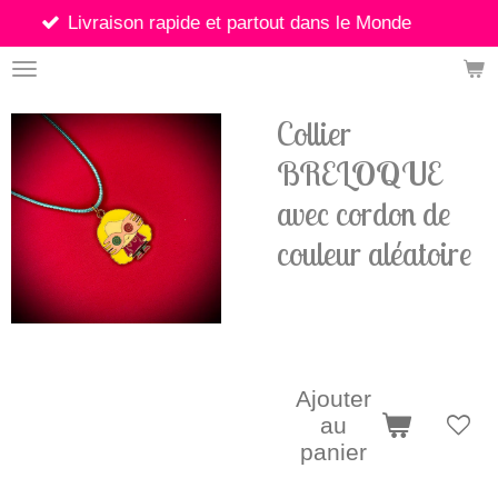
apide et partout dans le Monde
Pa
Passer
au
contenu
principal
Collier
BRELOQUE
avec cordon de
couleur aléatoire
5,00 €
Ajouter
au
panier