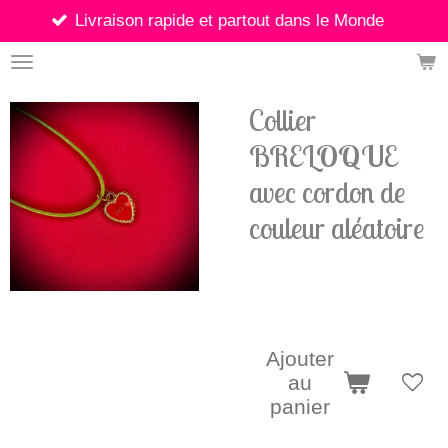
son rapide et partout dans le Monde
Passer
au
contenu
principal
Collier
BRELOQUE
avec cordon de
couleur aléatoire
5,00 €
Ajouter
au
panier