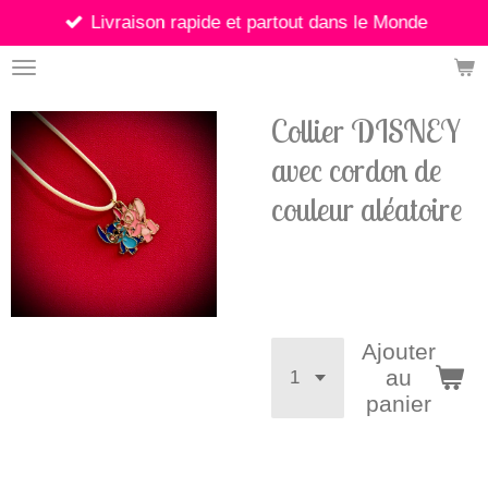
Livraison rapide et partout dans le Monde
Passer
au
contenu
principal
Collier DISNEY
avec cordon de
couleur aléatoire
10,00 €
Ajouter
au
panier