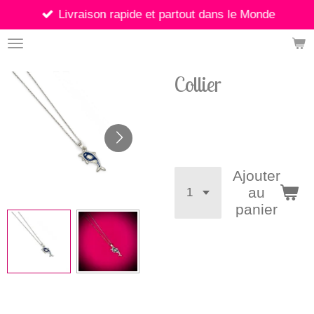
Livraison rapide et partout dans le Monde
Passer
au
contenu
principal
Collier
8,00 €
Ajouter
au
panier