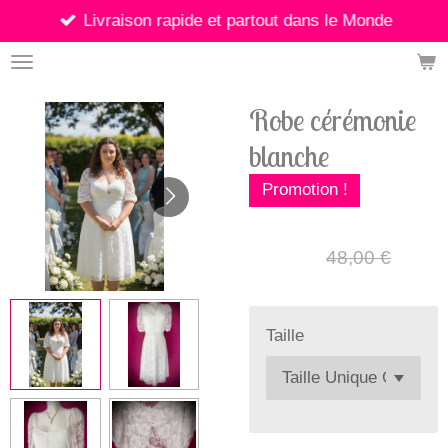
Livraison rapide et partout dans le Monde
Passer
au
contenu
principal
Robe cérémonie
blanche
Promotion !
35,00 €
48,00 €
Taille