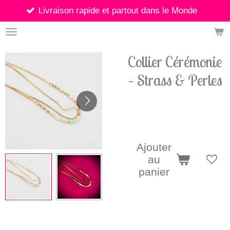
vraison rapide et partout dans le Monde
Passer
au
contenu
principal
Collier Cérémonie
– Strass & Perles
22,90 €
Ajouter
au
panier