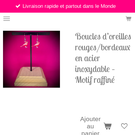
vraison rapide et partout dans le Monde
Passer
au
contenu
principal
Boucles d’oreilles
rouges/bordeaux
en acier
inoxydable –
Motif raffiné
5,90 €
Ajouter
au
panier