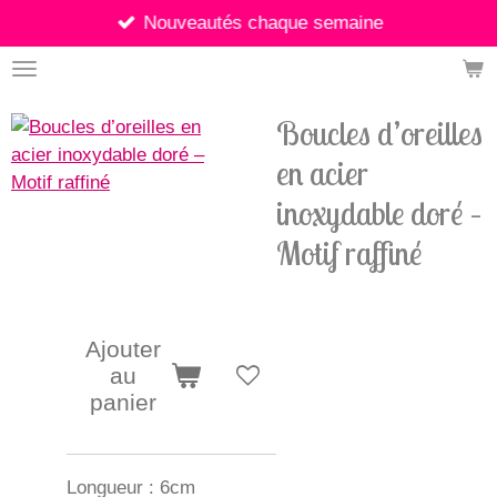
Nouveautés chaque semaine
Passer
au
contenu
principal
Boucles d’oreilles
en acier
inoxydable doré –
Motif raffiné
8,90 €
Ajouter
au
panier
Longueur : 6cm