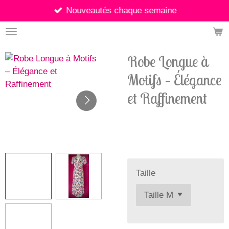
Nouveautés chaque semaine
Passer
au
contenu
principal
Robe Longue à
Motifs – Élégance
et Raffinement
26,90 €
Taille