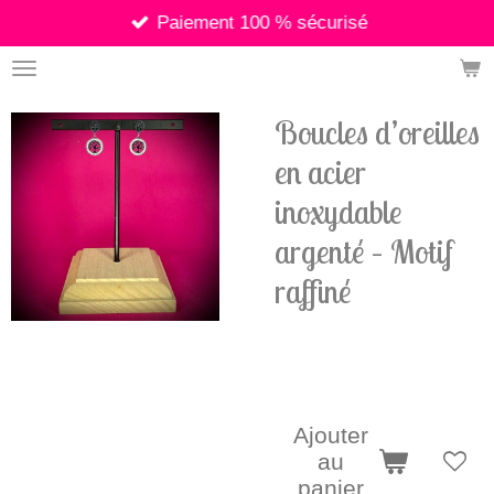
Paiement 100 % sécurisé
Passer
au
contenu
principal
Boucles d’oreilles
en acier
inoxydable
argenté – Motif
raffiné
8,90 €
Ajouter
au
panier