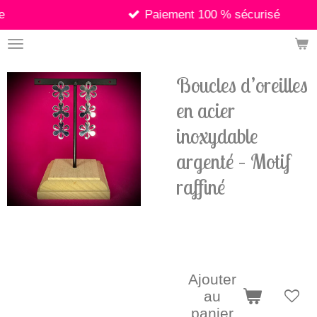
Paiement 100 % sécurisé
Passer
au
contenu
principal
Boucles d’oreilles
en acier
inoxydable
argenté – Motif
raffiné
8,90 €
Ajouter
au
panier