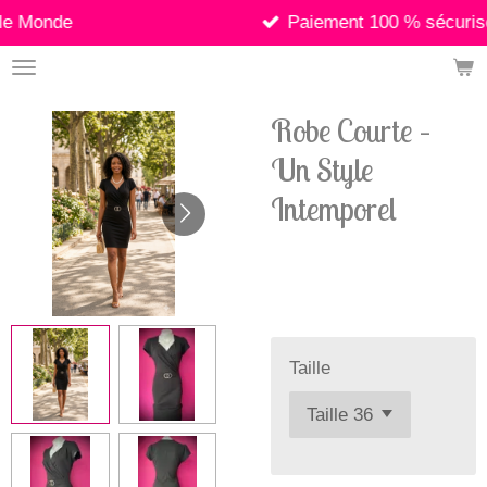
nde
Paiement 100 % sécurisé
Passer
au
contenu
principal
Robe Courte –
Un Style
Intemporel
24,90 €
Taille