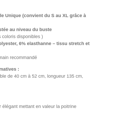
lle Unique (convient du S au XL grâce à
ustée au niveau du buste
s coloris disponibles )
olyester, 6% elasthanne
– tissu stretch et
a main recommandé
atives :
nsible de 40 cm à 52 cm, longueur 135 cm,
élégant mettant en valeur la poitrine