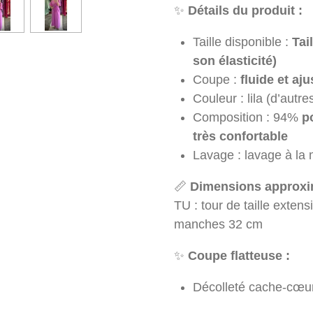
✨
Détails du produit :
Taille disponible :
Tai
son élasticité)
Coupe :
fluide et aj
Couleur : lila (d’autre
Composition : 94%
p
très confortable
Lavage : lavage à l
📏
Dimensions approxim
TU : tour de taille exte
manches 32 cm
✨
Coupe flatteuse :
Décolleté cache-cœur 