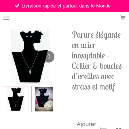
vraison rapide et partout dans le Monde
Passer
au
contenu
principal
Parure élégante
en acier
inoxydable –
Collier & boucles
d’oreilles avec
strass et motif
15,90 €
Ajouter