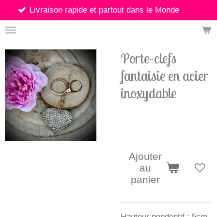
son rapide et partout dans le Monde
Passer
au
contenu
principal
Porte-clefs
fantaisie en acier
inoxydable
8,00 €
Ajouter
au
panier
Hauteur pendentif : 5cm