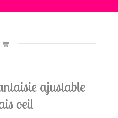
antaisie ajustable
is oeil