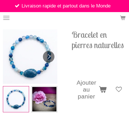
vraison rapide et partout dans le Monde
Passer
au
contenu
principal
Bracelet en
pierres naturelles
8,90 €
Ajouter
au
panier