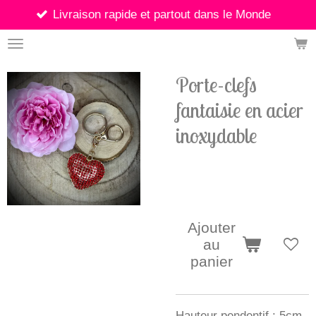
Livraison rapide et partout dans le Monde
Passer
au
contenu
principal
Porte-clefs
fantaisie en acier
inoxydable
8,00 €
Ajouter
au
panier
Hauteur pendentif : 5cm