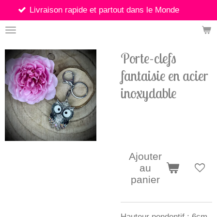
son rapide et partout dans le Monde
Passer
au
contenu
principal
Porte-clefs
fantaisie en acier
inoxydable
8,00 €
Ajouter
au
panier
Hauteur pendentif : 6cm