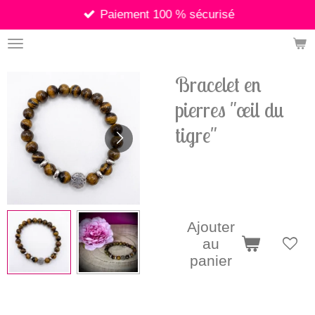
Paiement 100 % sécurisé
Passer
au
contenu
principal
Bracelet en
pierres "œil du
tigre"
8,90 €
Ajouter
au
panier