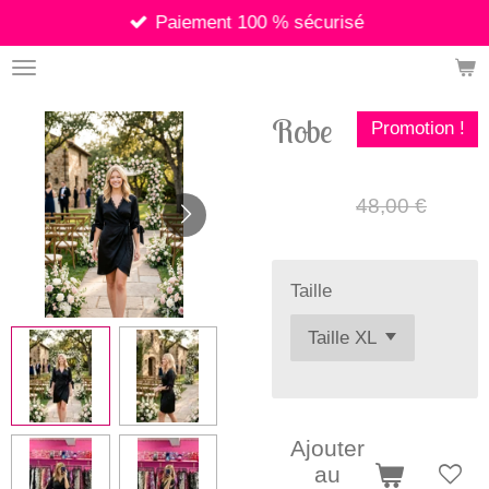
Paiement 100 % sécurisé
Passer
au
contenu
principal
Robe
Promotion !
35,00 €
48,00 €
Taille
Ajouter
au