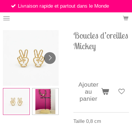
vraison rapide et partout dans le Monde
Passer
au
contenu
principal
Boucles d’oreilles
Mickey
8,00 €
Ajouter
au
panier
Taille 0,8 cm