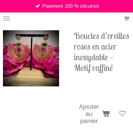
Paiement 100 % sécurisé
Passer
au
contenu
principal
Boucles d’oreilles
roses en acier
inoxydable –
Motif raffiné
8,90 €
Ajouter
au
panier