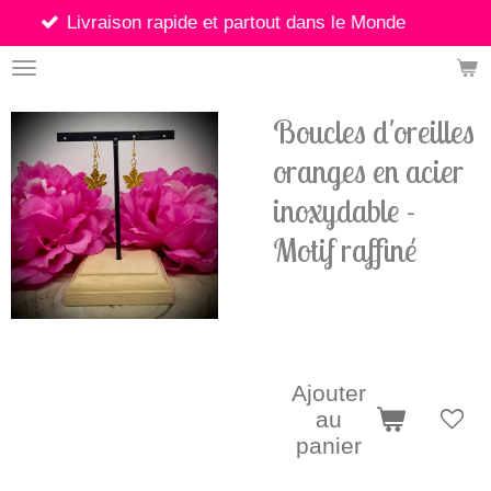
son rapide et partout dans le Monde
Passer
au
contenu
principal
Boucles d'oreilles
oranges en acier
inoxydable -
Motif raffiné
5,90 €
Ajouter
au
panier