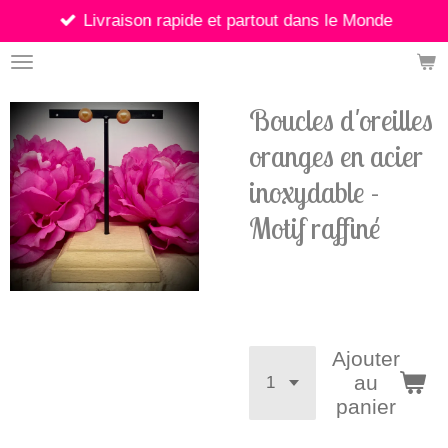
Livraison rapide et partout dans le Monde
Passer
au
contenu
principal
Boucles d'oreilles
oranges en acier
inoxydable -
Motif raffiné
2,90 €
Ajouter
au
panier