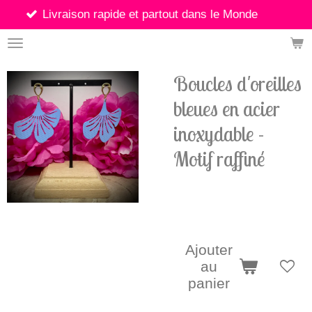
son rapide et partout dans le Monde
Passer
au
contenu
principal
Boucles d'oreilles
bleues en acier
inoxydable -
Motif raffiné
8,90 €
Ajouter
au
panier