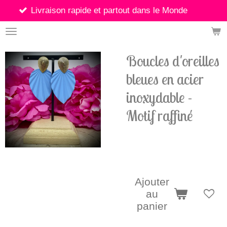
son rapide et partout dans le Monde
Passer
au
contenu
principal
Boucles d'oreilles
bleues en acier
inoxydable -
Motif raffiné
8,90 €
Ajouter
au
panier