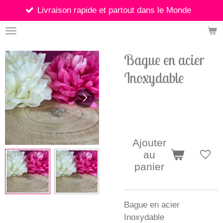
son rapide et partout dans le Monde
Passer
au
contenu
principal
Bague en acier
Inoxydable
12,90 €
Ajouter
au
panier
Bague en acier
Inoxydable