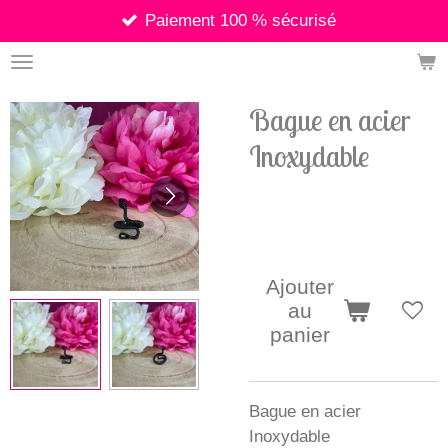
Paiement 100 % sécurisé
Passer
au
contenu
principal
Bague en acier
Inoxydable
12,90 €
Ajouter
au
panier
Bague en acier
Inoxydable